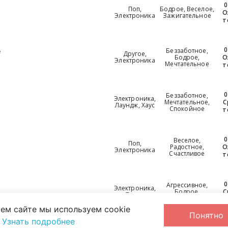
0
Поп,
Бодрое, Веселое,
О
Электроника
Зажигательное
т
0
Беззаботное,
e
Другое,
Бодрое,
О
Электроника
Мечтательное
т
0
Беззаботное,
Электроника,
Мечтательное,
С
Лаундж, Хаус
Спокойное
т
0
Веселое,
Поп,
Радостное,
О
Электроника
Счастливое
т
0
Агрессивное,
Электроника,
Бодрое,
С
Техно
Мотивирующее
т
ем сайте мы используем cookie
Понятно
.
Узнать подробнее