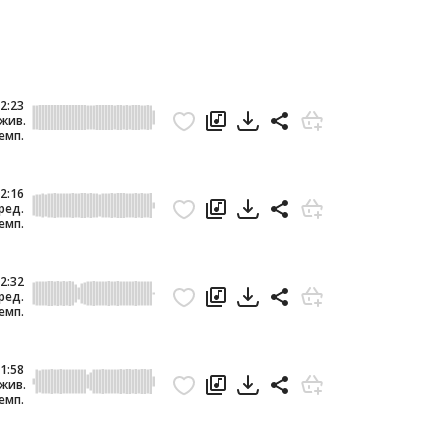
2:23
жив.
емп.
2:16
ред.
емп.
2:32
ред.
емп.
1:58
жив.
емп.