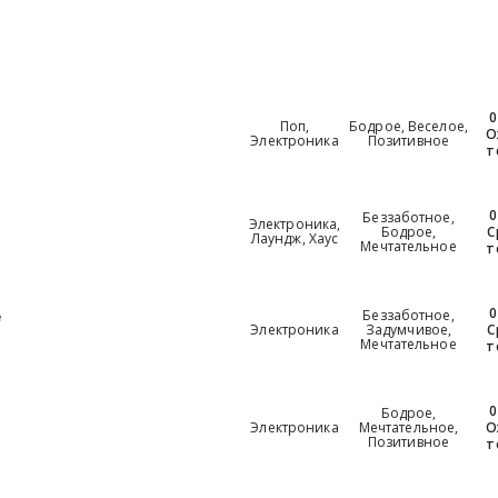
0
Поп,
Бодрое, Веселое,
О
Электроника
Позитивное
т
0
Беззаботное,
Электроника,
Бодрое,
С
Лаундж, Хаус
Мечтательное
т
0
Беззаботное,
e
Электроника
Задумчивое,
С
Мечтательное
т
0
Бодрое,
Электроника
Мечтательное,
О
Позитивное
т