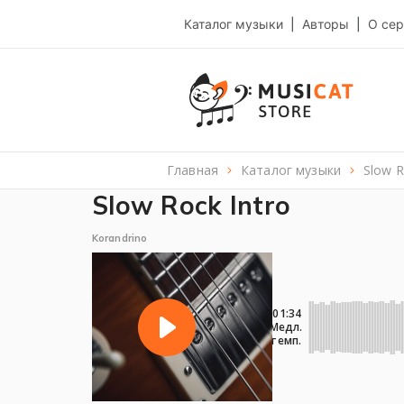
Каталог музыки
|
Авторы
|
О сер
Главная
каталог музыки
Slow 
Slow Rock Intro
Korandrino
01:34
Медл.
темп.