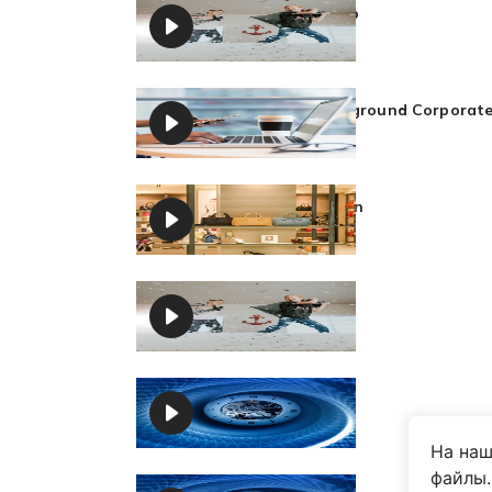
Fun Happy Pop
Korandrino
Inspiring Background Corporat
Korandrino
Lounge Fashion
Korandrino
Happy Pop
Korandrino
Cybernetic
Korandrino
На наш
файлы