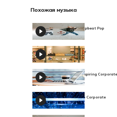
Похожая музыка
Motivational Upbeat Pop
Korandrino
Fashion Beauty
Korandrino
Background Inspiring Corporat
Korandrino
Upbeat Techno Corporate
Korandrino