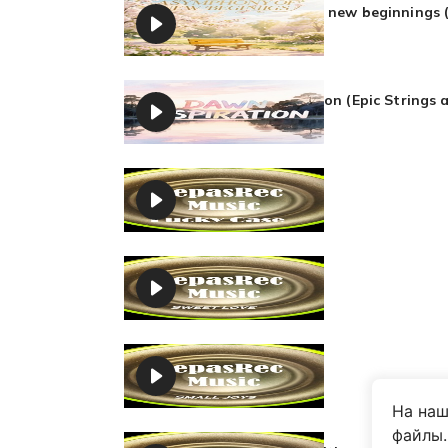
A symphony of new beginnings (
DepasRec
Dawn Inspiration (Epic Strings 
DepasRec
Lucky Case
DepasRec
Sweet love
DepasRec
Small joys
DepasRec
На наш
файлы