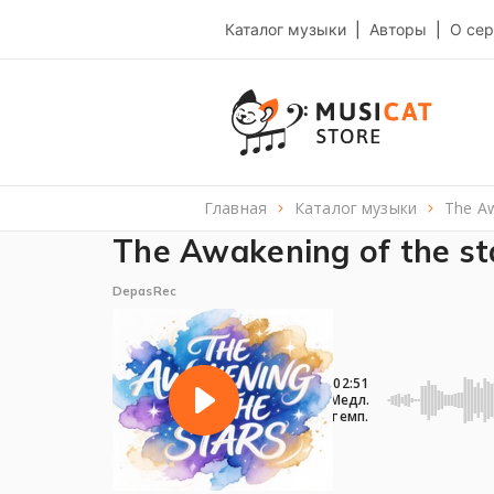
Каталог музыки
|
Авторы
|
О сер
Главная
каталог музыки
The A
The Awakening of the sta
DepasRec
02:51
Медл.
темп.