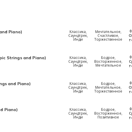
0
Классика,
Мечтательное,
 and Piano)
Саундтрек,
Счастливое,
О
Инди
Торжественное
т
0
Классика,
Бодрое,
pic Strings and Piano)
Саундтрек,
Восторженное,
С
Инди
Мечтательное
т
0
Классика,
Бодрое,
ings and Piano)
Саундтрек,
Мечтательное,
О
Инди
Торжественное
т
0
Классика,
Бодрое,
nd Piano)
Саундтрек,
Восторженное,
С
Инди
Позитивное
т