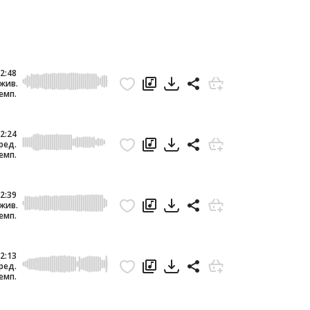
2:48
жив.
емп.
2:24
ред.
емп.
2:39
жив.
емп.
2:13
ред.
емп.