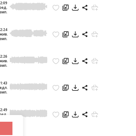
2:09
ред.
емп.
2:24
жив.
емп.
2:26
жив.
емп.
1:43
едл.
емп.
2:49
ред.
емп.