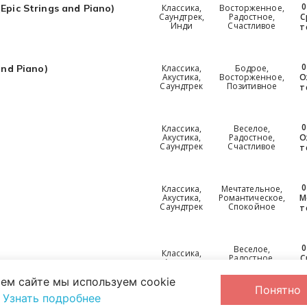
0
Классика,
Восторженное,
Epic Strings and Piano)
Саундтрек,
Радостное,
С
Инди
Счастливое
т
0
Классика,
Бодрое,
and Piano)
Акустика,
Восторженное,
О
Саундтрек
Позитивное
т
0
Классика,
Веселое,
Акустика,
Радостное,
О
Саундтрек
Счастливое
т
0
Классика,
Мечтательное,
Акустика,
Романтическое,
М
Саундтрек
Спокойное
т
0
Веселое,
Классика,
Радостное,
С
Акустика
Счастливое
т
ем сайте мы используем cookie
Понятно
.
Узнать подробнее