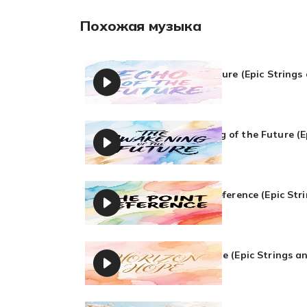
Похожая музыка
Echo of the future (Epic Strings
DepasRec
The Awakening of the Future (E
DepasRec
The point of reference (Epic Str
DepasRec
Horizon of hope (Epic Strings a
DepasRec