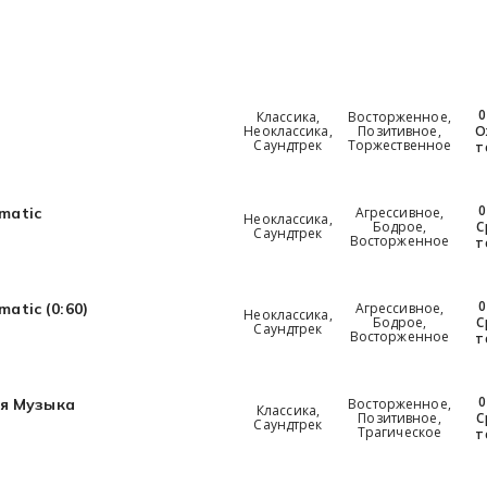
0
Классика,
Восторженное,
Неоклассика,
Позитивное,
О
Саундтрек
Торжественное
т
0
Агрессивное,
ematic
Неоклассика,
Бодрое,
С
Саундтрек
Восторженное
т
0
Агрессивное,
matic (0:60)
Неоклассика,
Бодрое,
С
Саундтрек
Восторженное
т
0
Восторженное,
ая Музыка
Классика,
Позитивное,
С
Саундтрек
Трагическое
т