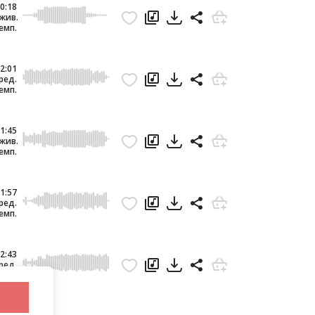
0:18
жив.
емп.
2:01
ред.
емп.
1:45
жив.
емп.
1:57
ред.
емп.
2:43
ред.
емп.