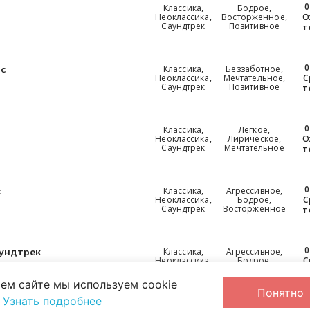
0
Классика,
Бодрое,
Неоклассика,
Восторженное,
О
Саундтрек
Позитивное
т
0
Классика,
Беззаботное,
ic
Неоклассика,
Мечтательное,
С
Саундтрек
Позитивное
т
0
Классика,
Легкое,
Неоклассика,
Лирическое,
О
Саундтрек
Мечтательное
т
0
Классика,
Агрессивное,
c
Неоклассика,
Бодрое,
С
Саундтрек
Восторженное
т
0
Классика,
Агрессивное,
ундтрек
Неоклассика,
Бодрое,
С
Саундтрек
Трагическое
т
ем сайте мы используем cookie
Понятно
.
Узнать подробнее