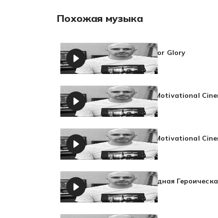
Похожая музыка
Heroic Battle for Glory
Сергей Тюков
Powerful Epic Motivational Cin
Сергей Тюков
Powerful Epic Motivational Cine
Сергей Тюков
Военная Победная Героическ
Сергей Тюков