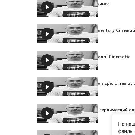
Новостной Джингл
Сергей Тюков
Inspiring Documentary Cinemat
Сергей Тюков
Inspiring Emotional Cinematic
Сергей Тюков
Emotional Action Epic Cinemati
Сергей Тюков
Драматичный героический са
Сергей Тюков
На наш
файлы